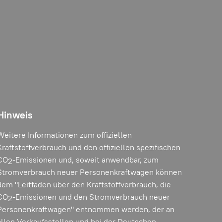
Hinweis
Weitere Informationen zum offiziellen
Kraftstoffverbrauch und den offiziellen spezifischen
CO
-Emissionen und, soweit anwendbar, zum
2
Stromverbrauch neuer Personenkraftwagen können
dem "Leitfaden über den Kraftstoffverbrauch, die
CO
-Emissionen und den Stromverbrauch neuer
2
Personenkraftwagen" entnommen werden, der an
allen Verkaufsstellen und bei der Deutschen