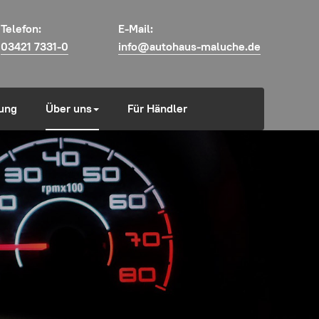
Telefon:
E-Mail:
03421 7331-0
info@autohaus-maluche.de
ung
Über uns
Für Händler