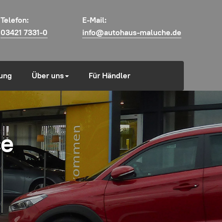
Telefon:
E-Mail:
03421 7331-0
info@autohaus-maluche.de
ung
Über uns
Für Händler
ce