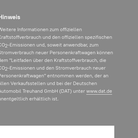
Hinweis
Weitere Informationen zum offiziellen
Kraftstoffverbrauch und den offiziellen spezifischen
CO
-Emissionen und, soweit anwendbar, zum
2
Stromverbrauch neuer Personenkraftwagen können
dem "Leitfaden über den Kraftstoffverbrauch, die
CO
-Emissionen und den Stromverbrauch neuer
2
Personenkraftwagen" entnommen werden, der an
allen Verkaufsstellen und bei der Deutschen
Automobil Treuhand GmbH (DAT) unter
www.dat.de
unentgeltlich erhältlich ist.