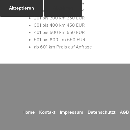
000 bis 100 km 180 EUR
Akzeptieren
Ablehnen
101 bis 200 km 250 EUR
201 bis 300 km 350 EUR
301 bis 400 km 450 EUR
401 bis 500 km 550 EUR
501 bis 600 km 650 EUR
ab 601 km Preis auf Anfrage
Home
Kontakt
Impressum
Datenschutzt
AGB