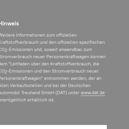
Hinweis
Weitere Informationen zum offiziellen
Kraftstoffverbrauch und den offiziellen spezifischen
CO
-Emissionen und, soweit anwendbar, zum
2
Stromverbrauch neuer Personenkraftwagen können
dem "Leitfaden über den Kraftstoffverbrauch, die
CO
-Emissionen und den Stromverbrauch neuer
2
Personenkraftwagen" entnommen werden, der an
allen Verkaufsstellen und bei der Deutschen
Automobil Treuhand GmbH (DAT) unter
www.dat.de
unentgeltlich erhältlich ist.