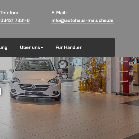
Telefon:
E-Mail:
03421 7331-0
info@autohaus-maluche.de
ung
Über uns
Für Händler
m