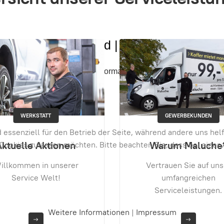
Opel Grandland | 36.990,- EUR
Mehr Informationen
AUTOVERMIETUNG
GEWERBEKUNDEN
d essenziell für den Betrieb der Seite, während andere uns he
Maluche Rent
Warum Maluche?
e Cookies zulassen möchten. Bitte beachten Sie, dass bei eine
Die günstige
ertrauen Sie auf unser
Autovermietung in
umfangreichen
Torgau.
Serviceleistungen.
Weitere Informationen
|
Impressum