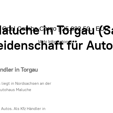
aluche in Torgau (S
Opel Combo Cargo | 25.882,50,- EUR
eidenschaft für Auto
Mehr Informationen
ändler in Torgau
 liegt in Nordsachsen an der
 Autohaus Maluche
 Autos. Als Kfz Händler in