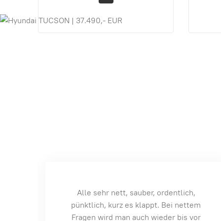
Sehr freundliches Autohaus und
em
einen besonders grossen Dank an
or
Herrn Fichte. Kann ich nur weiter