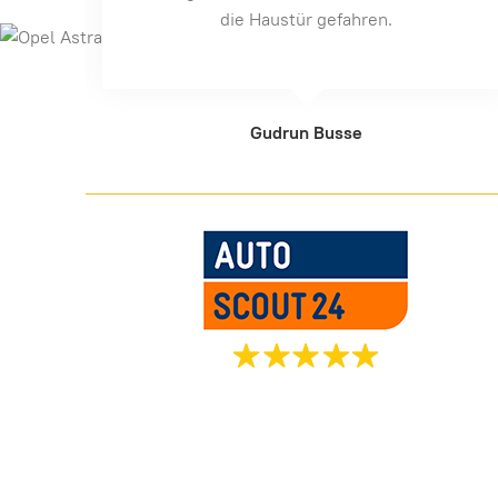
empfehlen. Daumen Hoch.
Leni Frey