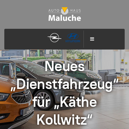
Neues
„Dienstfahrzeug“
für „Käthe
Kollwitz“