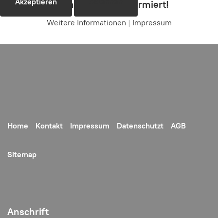
Akzeptieren
Ablehnen
Roland Maluche informiert!
Weitere Informationen
|
Impressum
Home
Kontakt
Impressum
Datenschutzt
AGB
Sitemap
Anschrift