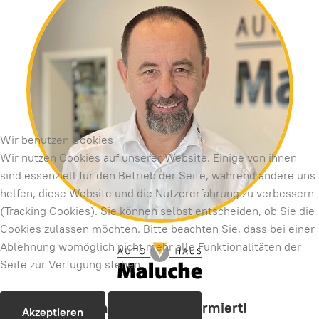
Wir benutzen Cookies
Wir nutzen Cookies auf unserer Website. Einige von ihnen
sind essenziell für den Betrieb der Seite, während andere uns
helfen, diese Website und die Nutzererfahrung zu verbessern
(Tracking Cookies). Sie können selbst entscheiden, ob Sie die
Cookies zulassen möchten. Bitte beachten Sie, dass bei einer
Ablehnung womöglich nicht mehr alle Funktionalitäten der
Seite zur Verfügung stehen.
Roland Maluche informiert!
Akzeptieren
Ablehnen