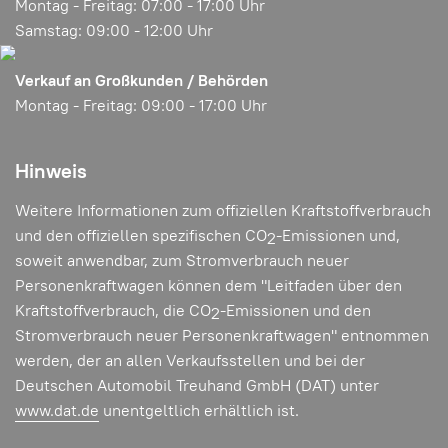
Montag - Freitag: 07:00 - 17:00 Uhr
Samstag: 09:00 - 12:00 Uhr
Verkauf an Großkunden / Behörden
Opel Mokka-e | 20.490,- EUR
Montag - Freitag: 09:00 - 17:00 Uhr
Mehr Informationen
Hinweis
Weitere Informationen zum offiziellen Kraftstoffverbrauch
und den offiziellen spezifischen CO
-Emissionen und,
2
soweit anwendbar, zum Stromverbrauch neuer
Personenkraftwagen können dem "Leitfaden über den
Kraftstoffverbrauch, die CO
-Emissionen und den
2
Stromverbrauch neuer Personenkraftwagen" entnommen
werden, der an allen Verkaufsstellen und bei der
Deutschen Automobil Treuhand GmbH (DAT) unter
www.dat.de
unentgeltlich erhältlich ist.