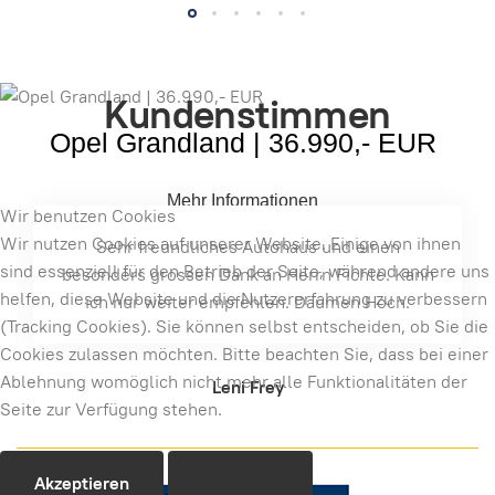
Kundenstimmen
Opel Grandland | 36.990,- EUR
Mehr Informationen
Wir benutzen Cookies
Wir nutzen Cookies auf unserer Website. Einige von ihnen
Super, freundliches Personal und
sind essenziell für den Betrieb der Seite, während andere uns
Reibungsloser Ablauf. Gerne wieder, hat uns
helfen, diese Website und die Nutzererfahrung zu verbessern
echt den Hintern gerettet. Danke Herr F.
(Tracking Cookies). Sie können selbst entscheiden, ob Sie die
Cookies zulassen möchten. Bitte beachten Sie, dass bei einer
Ablehnung womöglich nicht mehr alle Funktionalitäten der
Steven Thamm
Seite zur Verfügung stehen.
Akzeptieren
Ablehnen