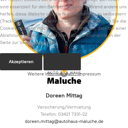
sind essenziell für den Betrieb der Seite, während andere uns
helfen, diese Website und die Nutzererfahrung zu verbessern
(Tracking Cookies). Sie können selbst entscheiden, ob Sie die
Cookies zulassen möchten. Bitte beachten Sie, dass bei einer
Ablehnung womöglich nicht mehr alle Funktionalitäten der
Seite zur Verfügung stehen.
Akzeptieren
Ablehnen
Weitere Informationen
|
Impressum
Doreen Mittag
Versicherung/Vermietung
Telefon: 03421 7331-22
doreen.mittag@autohaus-maluche.de