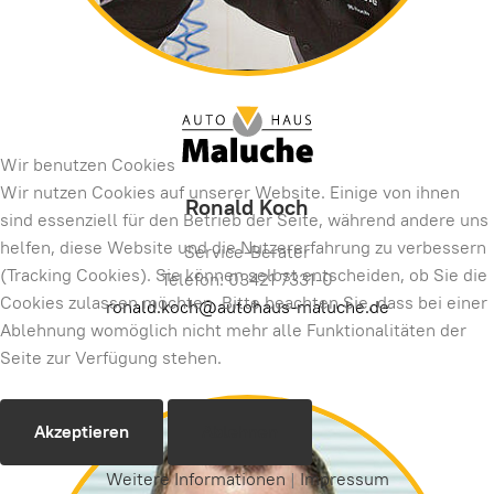
Wir benutzen Cookies
Wir nutzen Cookies auf unserer Website. Einige von ihnen
Ronald Koch
sind essenziell für den Betrieb der Seite, während andere uns
helfen, diese Website und die Nutzererfahrung zu verbessern
Service-Berater
(Tracking Cookies). Sie können selbst entscheiden, ob Sie die
Telefon: 03421 7331-0
Cookies zulassen möchten. Bitte beachten Sie, dass bei einer
ronald.koch@autohaus-maluche.de
Ablehnung womöglich nicht mehr alle Funktionalitäten der
Seite zur Verfügung stehen.
Akzeptieren
Ablehnen
Weitere Informationen
|
Impressum